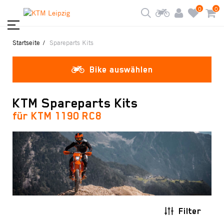
0
0
Startseite
Spareparts Kits
Bike auswählen
KTM Spareparts Kits
für KTM 1190 RC8
Filter