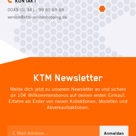
KONTAKT
0049 (0) 341 / 99 85 69 88
service@ktm-onlineshopping.de
KTM Newsletter
Melde dich jetzt zu unserem Newsletter an und sichere
dir 10€ Willkommensbonus auf deinen ersten Einkauf.
Erfahre als Erster von neuen Kollektionen, Modellen und
Abverkaufsaktionen.
Anmelden