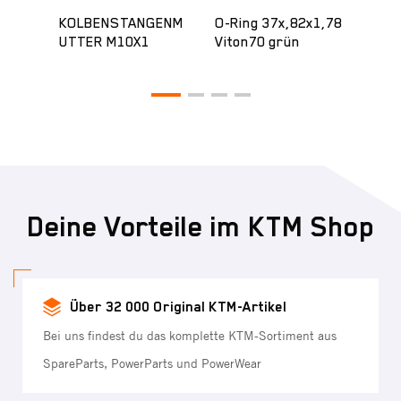
KOLBENSTANGENM
O-Ring 37x,82x1,78
O-Ri
UTTER M10X1
Viton70 grün
sch
Deine Vorteile im KTM Shop
Über 32 000 Original KTM-Artikel
Bei uns findest du das komplette KTM-Sortiment aus
SpareParts, PowerParts und PowerWear