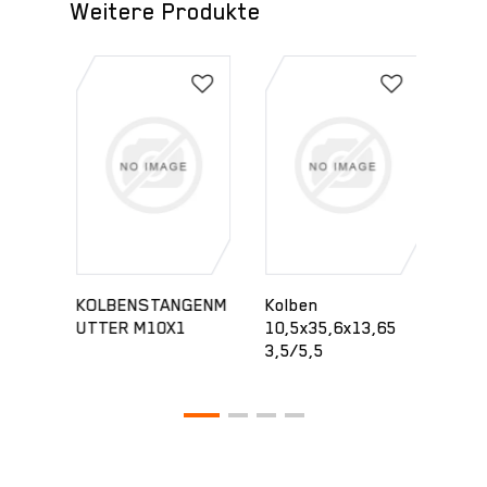
Weitere Produkte
til
KOLBENSTANGENM
Kolben
Rund
UTTER M10X1
10,5x35,6x13,65
Spre
3,5/5,5