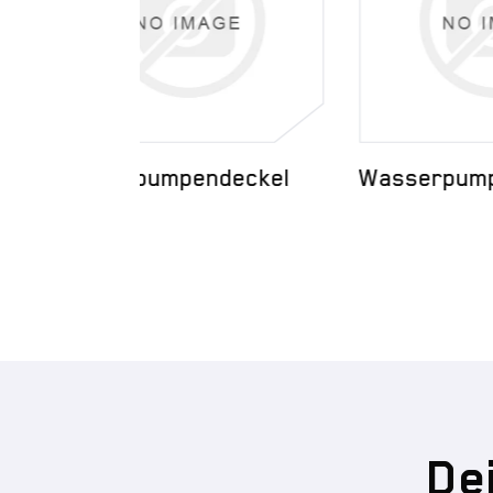
deckel
Wasserpumpendeckel
Was
De