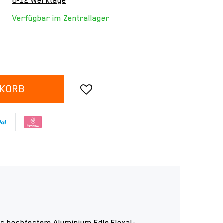
6-12 Werktage
Verfügbar im Zentrallager
NKORB
 hochfestem Aluminium Edle Eloxal-