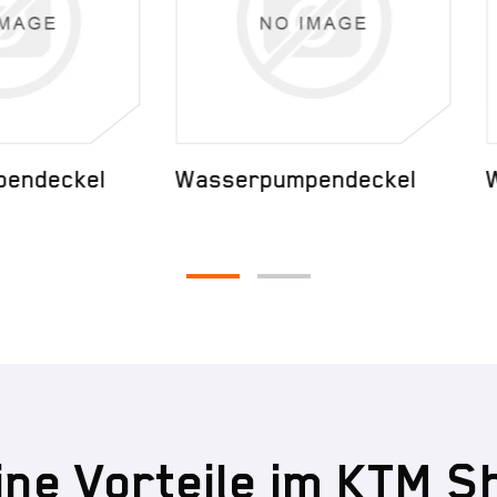
serpumpendeckel
Wasserpumpendecke
ine Vorteile im KTM S