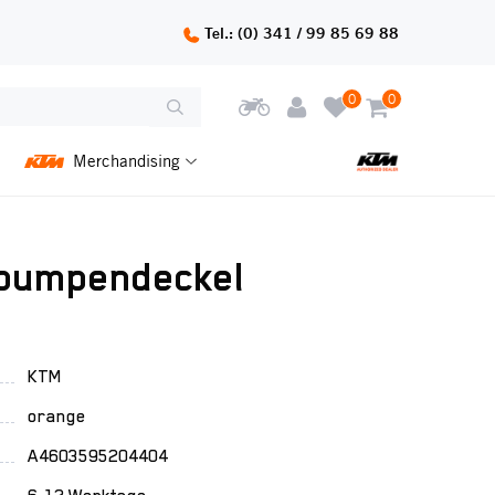
Tel.: (0) 341 / 99 85 69 88
0
0
Merchandising
pumpendeckel
KTM
orange
A4603595204404