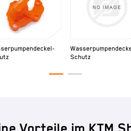
serpumpendeckel-
Wasserpumpendecke
utz
Schutz
ine Vorteile im KTM S