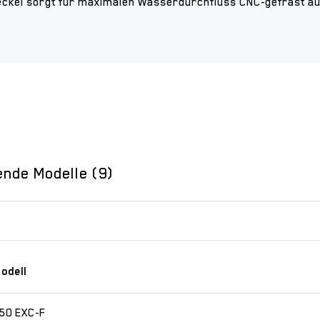
kel sorgt für maximalen Wasserdurchfluss CNC-gefräst aus
ende Modelle (9)
odell
50 EXC-F