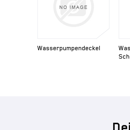
-
Wasserpumpendeckel
Was
l
Sch
De