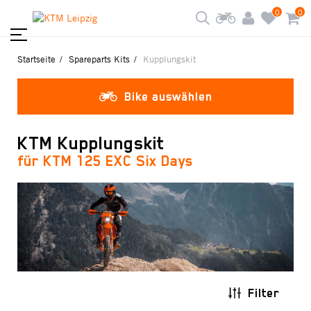
0
0
Startseite
Spareparts Kits
Kupplungskit
Bike auswählen
KTM Kupplungskit
für KTM 125 EXC Six Days
Filter