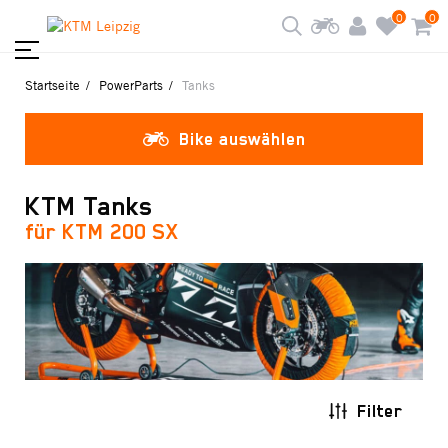
0
0
Startseite
PowerParts
Tanks
Bike auswählen
KTM Tanks
für KTM 200 SX
Filter