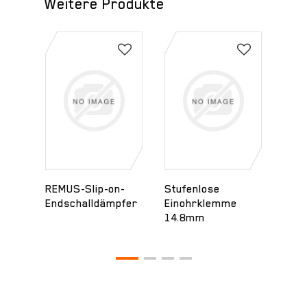
Weitere Produkte
REMUS-Slip-on-
Stufenlose
Brem
Line"
Endschalldämpfer
Einohrklemme
r hi
14.8mm