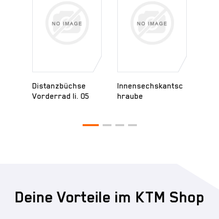
Distanzbüchse
Innensechskantsc
Stur
Vorderrad li. 05
hraube
Deine Vorteile im KTM Shop