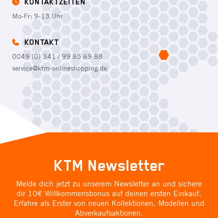
KONTAKTZEITEN
Mo-Fr: 9-13 Uhr
KONTAKT
0049 (0) 341 / 99 85 69 88
service@ktm-onlineshopping.de
KTM Newsletter
Melde dich jetzt zu unserem Newsletter an und sichere
dir 10€ Willkommensbonus auf deinen ersten Einkauf.
Erfahre als Erster von neuen Kollektionen, Modellen und
Abverkaufsaktionen.