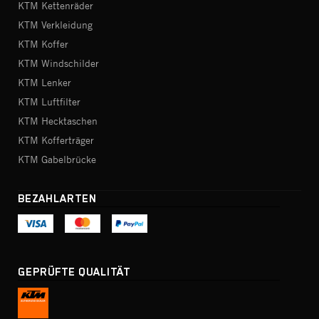
KTM Kettenräder
KTM Verkleidung
KTM Koffer
KTM Windschilder
KTM Lenker
KTM Luftfilter
KTM Hecktaschen
KTM Kofferträger
KTM Gabelbrücke
BEZAHLARTEN
GEPRÜFTE QUALITÄT