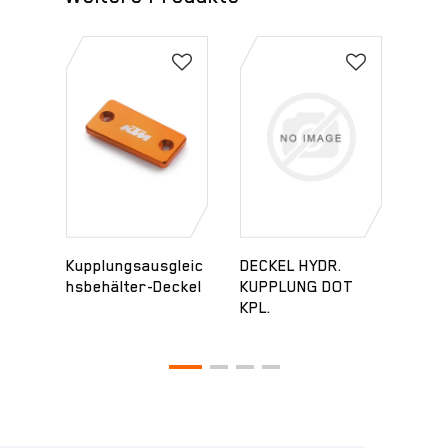
Kupplungsausgleic
DECKEL HYDR.
Halt
LIND
hsbehälter-Deckel
KUPPLUNG DOT
Brem
KPL.
r