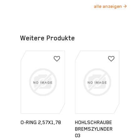
Weitere Produkte
3,00
O-RING 2,57X1,78
HOHLSCHRAUBE
HEB
BREMSZYLINDER
KPL.
03